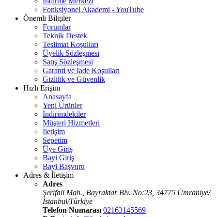
İndirme Merkezi
Fonksiyonel Akademi - YouTube
Önemli Bilgiler
Forumlar
Teknik Destek
Teslimat Koşulları
Üyelik Sözleşmesi
Satış Sözleşmesi
Garanti ve İade Koşulları
Gizlilik ve Güvenlik
Hızlı Erişim
Anasayfa
Yeni Ürünler
İndirimdekiler
Müşteri Hizmetleri
İletişim
Sepetim
Üye Giriş
Bayi Giriş
Bayi Başvuru
Adres & İletişim
Adres
Şerifali Mah., Bayraktar Blv. No:23, 34775 Ümraniye/
İstanbul/Türkiye
Telefon Numarası
02163145569