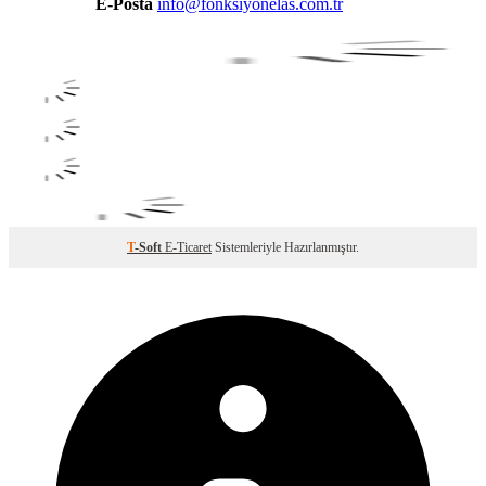
E-Posta
info@fonksiyonelas.com.tr
T
-Soft
E-Ticaret
Sistemleriyle Hazırlanmıştır.