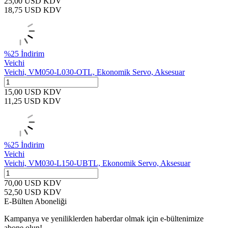
25,00
USD
KDV
18,75
USD
KDV
%
25
İndirim
Veichi
Veichi, VM050-L030-OTL, Ekonomik Servo, Aksesuar
15,00
USD
KDV
11,25
USD
KDV
%
25
İndirim
Veichi
Veichi, VM030-L150-UBTL, Ekonomik Servo, Aksesuar
70,00
USD
KDV
52,50
USD
KDV
E-Bülten Aboneliği
Kampanya ve yeniliklerden haberdar olmak için e-bültenimize
abone olun!