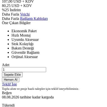
107,00
USD + KDV
80,25
USD + KDV
%
25
İndirim
Daha Fazla
Veichi
Daha Fazla
Bağlantı Kabloları
Öne Çıkan Bilgiler
Ekonomik Paket
Hızlı Montaj
Uyumlu Aksesuar
Stok Kolaylığı
Bakım Desteği
Güvenilir Bağlantı
Orijinal Aksesuar
Adet
Sepete Ekle
Hemen Al
Teklif İste
Toplu alım ve proje bazlı talepler için teklif isteyebilirsiniz.
Beğen
08.08.2026
tarihine kadar kargoda
Tükendi