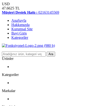
USD
47.6625 TL
Müşteri Destek Hattı :
02163145569
AnaSayfa
Hakkımızda
Kurumsal Site
Bayi Giriş
Kategoriler
Ara
Ürünler
Kategoriler
Markalar