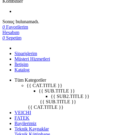
Kombinler
Sonuç bulunamadı.
0
Favorilerim
Hesabım
0
Sepetim
Siparişlerim
Müşteri Hizmetleri
İletişim
Katalog
Tüm Kategoriler
{{ CAT.TITLE }}
{{ SUB.TITLE }}
{{ SUB2.TITLE }}
{{ SUB.TITLE }}
{{ CAT.TITLE }}
VEICHI
FATEK
Bayilerimiz
Teknik Kaynaklar
Teknik Kütüphane