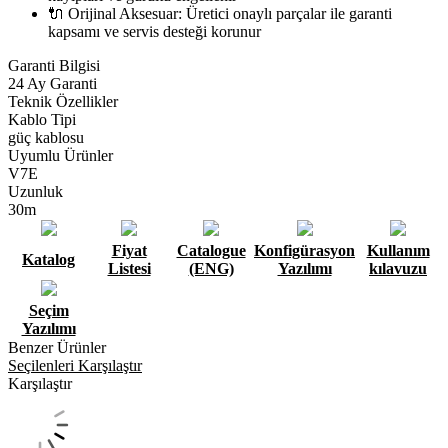
🔌 Orijinal Aksesuar: Üretici onaylı parçalar ile garanti
kapsamı ve servis desteği korunur
Garanti Bilgisi
24 Ay Garanti
Teknik Özellikler
Kablo Tipi
güç kablosu
Uyumlu Ürünler
V7E
Uzunluk
30m
Fiyat
Catalogue
Konfigürasyon
Kullanım
Katalog
Listesi
(ENG)
Yazılımı
kılavuzu
Seçim
Yazılımı
Benzer Ürünler
Seçilenleri Karşılaştır
Karşılaştır