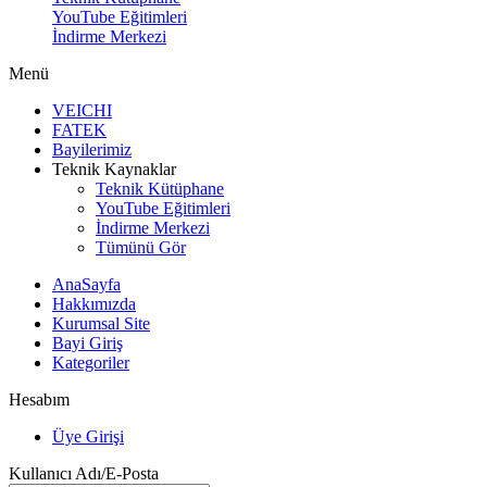
YouTube Eğitimleri
İndirme Merkezi
Menü
VEICHI
FATEK
Bayilerimiz
Teknik Kaynaklar
Teknik Kütüphane
YouTube Eğitimleri
İndirme Merkezi
Tümünü Gör
AnaSayfa
Hakkımızda
Kurumsal Site
Bayi Giriş
Kategoriler
Hesabım
Üye Girişi
Kullanıcı Adı/E-Posta