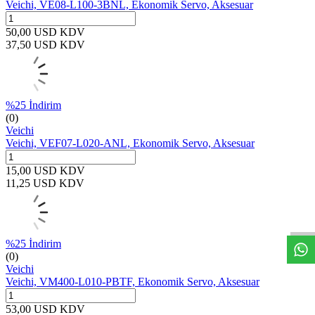
Veichi, VE08-L100-3BNL, Ekonomik Servo, Aksesuar
50,00
USD
KDV
37,50
USD
KDV
%
25
İndirim
(0)
Veichi
Veichi, VEF07-L020-ANL, Ekonomik Servo, Aksesuar
15,00
USD
KDV
11,25
USD
KDV
W
h
t
s
a
p
p
D
e
s
t
e
H
a
t
t
%
25
İndirim
(0)
Veichi
Veichi, VM400-L010-PBTF, Ekonomik Servo, Aksesuar
53,00
USD
KDV