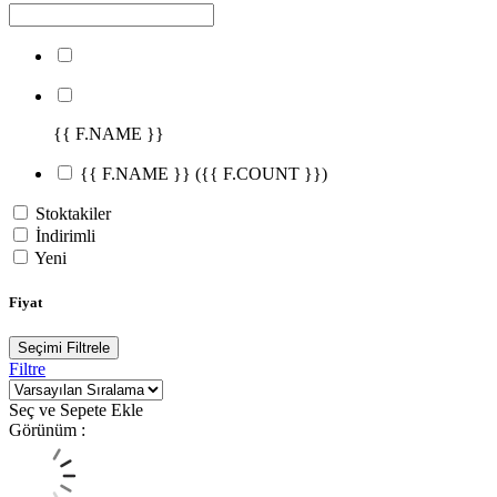
{{ F.NAME }}
{{ F.NAME }}
({{ F.COUNT }})
Stoktakiler
İndirimli
Yeni
Fiyat
Seçimi Filtrele
Filtre
Seç ve Sepete Ekle
Görünüm :