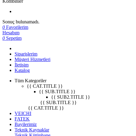
Kombinler
Sonuç bulunamadı.
0
Favorilerim
Hesabım
0
Sepetim
Siparişlerim
Müşteri Hizmetleri
İletişim
Katalog
Tüm Kategoriler
{{ CAT.TITLE }}
{{ SUB.TITLE }}
{{ SUB2.TITLE }}
{{ SUB.TITLE }}
{{ CAT.TITLE }}
VEICHI
FATEK
Bayilerimiz
Teknik Kaynaklar
Teknik Kütüphane