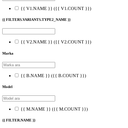
{{ V1.NAME }}
({{ V1.COUNT }})
{{ FILTERS.VARIANTS.TYPE2_NAME }}
{{ V2.NAME }}
({{ V2.COUNT }})
Marka
{{ B.NAME }}
({{ B.COUNT }})
Model
{{ M.NAME }}
({{ M.COUNT }})
{{ FILTER.NAME }}