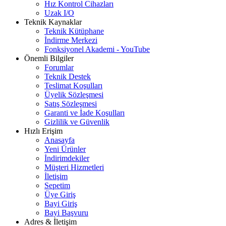
Hız Kontrol Cihazları
Uzak I/O
Teknik Kaynaklar
Teknik Kütüphane
İndirme Merkezi
Fonksiyonel Akademi - YouTube
Önemli Bilgiler
Forumlar
Teknik Destek
Teslimat Koşulları
Üyelik Sözleşmesi
Satış Sözleşmesi
Garanti ve İade Koşulları
Gizlilik ve Güvenlik
Hızlı Erişim
Anasayfa
Yeni Ürünler
İndirimdekiler
Müşteri Hizmetleri
İletişim
Sepetim
Üye Giriş
Bayi Giriş
Bayi Başvuru
Adres & İletişim