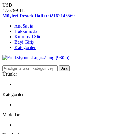
USD
47.6799 TL
Müşteri Destek Hattı :
02163145569
AnaSayfa
Hakkımızda
Kurumsal Site
Bayi Giriş
Kategoriler
Ara
Ürünler
Kategoriler
Markalar