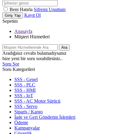
Beni Hatırla
Şifremi Unuttum
Kayıt Ol
Giriş Yap
Sepetim
Anasayfa
Müşteri Hizmetleri
Ara
Aradığınız cevabı bulamadıysanız
bize yeni bir soru sorabilirsiniz..
Soru Sor
Soru Kategorileri
SSS - Genel
SSS - PLC
SSS - HMI
SSS - IoT
SSS - AC Motor Sürücü
SSS - Servo
Sipariş / Kargo
İade ve Geri Gönderim İşlemleri
Ödeme
Kampanyalar
Güvenlik