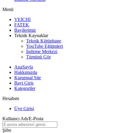
Menü
VEICHI
FATEK
Bayilerimiz
Teknik Kaynaklar
Teknik Kütüphane
YouTube Eğitimleri
İndirme Merkezi
Tümünü Gör
AnaSayfa
Hakkımızda
Kurumsal Site
Bayi Giriş
Kategoriler
Hesabım
Üye Girişi
Kullanıcı Adı/E-Posta
Şifre