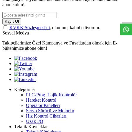
abone olun!
W
h
t
s
a
p
p
D
e
s
t
e
H
a
t
t
Kayıt Ol
KVKK Sözleşmesi'ni
, okudum, kabul ediyorum.
Sosyal Medya
Takipçilerimize Özel Kampanya ve Fırsatlardan olmak için E-
bültenimize abone olun!
Kategoriler
PLC-Prog. Lojik Kontrolör
Hareket Kontrol
Operatör Panelleri
Servo Sürücü ve Motorlar
Hız Kontrol Cihazları
Uzak I/O
Teknik Kaynaklar
Teknik Kütüphane