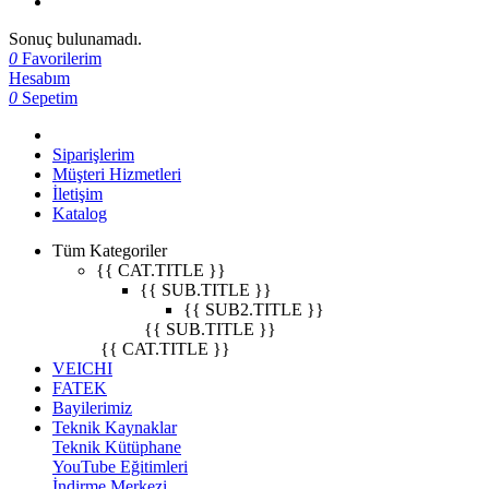
Sonuç bulunamadı.
0
Favorilerim
Hesabım
0
Sepetim
Siparişlerim
Müşteri Hizmetleri
İletişim
Katalog
Tüm Kategoriler
{{ CAT.TITLE }}
{{ SUB.TITLE }}
{{ SUB2.TITLE }}
{{ SUB.TITLE }}
{{ CAT.TITLE }}
VEICHI
FATEK
Bayilerimiz
Teknik Kaynaklar
Teknik Kütüphane
YouTube Eğitimleri
İndirme Merkezi