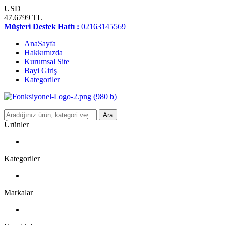
USD
47.6799 TL
Müşteri Destek Hattı :
02163145569
AnaSayfa
Hakkımızda
Kurumsal Site
Bayi Giriş
Kategoriler
Ara
Ürünler
Kategoriler
Markalar