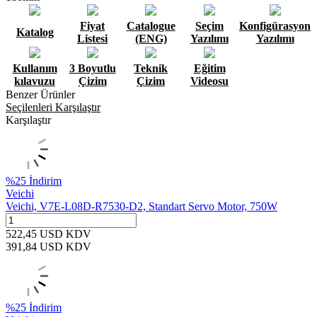
Fiyat
Catalogue
Seçim
Konfigürasyon
Katalog
Listesi
(ENG)
Yazılımı
Yazılımı
Kullanım
3 Boyutlu
Teknik
Eğitim
kılavuzu
Çizim
Çizim
Videosu
Benzer Ürünler
Seçilenleri Karşılaştır
Karşılaştır
%
25
İndirim
Veichi
Veichi, V7E-L08D-R7530-D2, Standart Servo Motor, 750W
522,45
USD
KDV
391,84
USD
KDV
%
25
İndirim