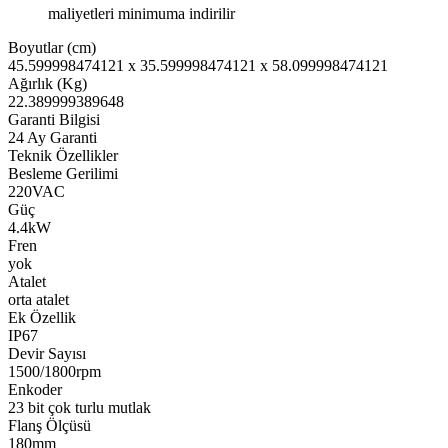
maliyetleri minimuma indirilir
Boyutlar (cm)
45.599998474121 x 35.599998474121 x 58.099998474121
Ağırlık (Kg)
22.389999389648
Garanti Bilgisi
24 Ay Garanti
Teknik Özellikler
Besleme Gerilimi
220VAC
Güç
4.4kW
Fren
yok
Atalet
orta atalet
Ek Özellik
IP67
Devir Sayısı
1500/1800rpm
Enkoder
23 bit çok turlu mutlak
Flanş Ölçüsü
180mm