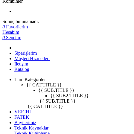
Kombinler
Sonuç bulunamadı.
0
Favorilerim
Hesabım
0
Sepetim
Siparişlerim
Müşteri Hizmetleri
İletişim
Katalog
Tüm Kategoriler
{{ CAT.TITLE }}
{{ SUB.TITLE }}
{{ SUB2.TITLE }}
{{ SUB.TITLE }}
{{ CAT.TITLE }}
VEICHI
FATEK
Bayilerimiz
Teknik Kaynaklar
Teknik Kütüphane