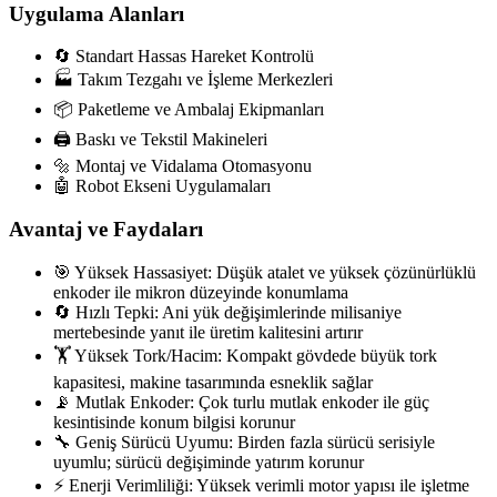
Uygulama Alanları
🔄 Standart Hassas Hareket Kontrolü
🏭 Takım Tezgahı ve İşleme Merkezleri
📦 Paketleme ve Ambalaj Ekipmanları
🖨️ Baskı ve Tekstil Makineleri
🔩 Montaj ve Vidalama Otomasyonu
🤖 Robot Ekseni Uygulamaları
Avantaj ve Faydaları
🎯 Yüksek Hassasiyet: Düşük atalet ve yüksek çözünürlüklü
enkoder ile mikron düzeyinde konumlama
🔄 Hızlı Tepki: Ani yük değişimlerinde milisaniye
mertebesinde yanıt ile üretim kalitesini artırır
🏋️ Yüksek Tork/Hacim: Kompakt gövdede büyük tork
kapasitesi, makine tasarımında esneklik sağlar
📡 Mutlak Enkoder: Çok turlu mutlak enkoder ile güç
kesintisinde konum bilgisi korunur
🔧 Geniş Sürücü Uyumu: Birden fazla sürücü serisiyle
uyumlu; sürücü değişiminde yatırım korunur
⚡ Enerji Verimliliği: Yüksek verimli motor yapısı ile işletme