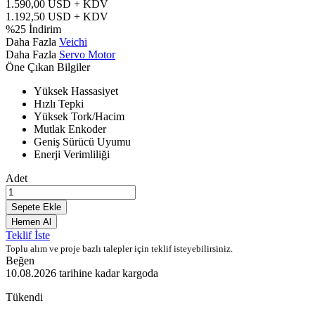
1.590,00
USD + KDV
1.192,50
USD + KDV
%
25
İndirim
Daha Fazla
Veichi
Daha Fazla
Servo Motor
Öne Çıkan Bilgiler
Yüksek Hassasiyet
Hızlı Tepki
Yüksek Tork/Hacim
Mutlak Enkoder
Geniş Sürücü Uyumu
Enerji Verimliliği
Adet
Sepete Ekle
Hemen Al
Teklif İste
Toplu alım ve proje bazlı talepler için teklif isteyebilirsiniz.
Beğen
10.08.2026
tarihine kadar kargoda
Tükendi