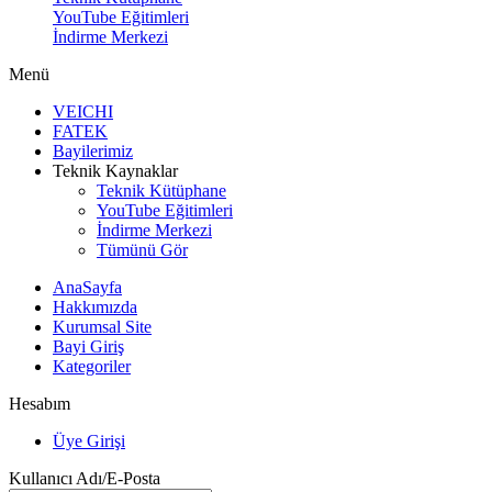
YouTube Eğitimleri
İndirme Merkezi
Menü
VEICHI
FATEK
Bayilerimiz
Teknik Kaynaklar
Teknik Kütüphane
YouTube Eğitimleri
İndirme Merkezi
Tümünü Gör
AnaSayfa
Hakkımızda
Kurumsal Site
Bayi Giriş
Kategoriler
Hesabım
Üye Girişi
Kullanıcı Adı/E-Posta