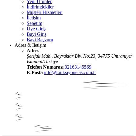
Yeni Ürünler
İndirimdekiler
Müşteri Hizmetleri
İletişim
Sepetim
Üye Giriş
Bayi Giriş
Bayi Başvuru
Adres & İletişim
Adres
Şerifali Mah., Bayraktar Blv. No:23, 34775 Ümraniye/
İstanbul/Türkiye
Telefon Numarası
02163145569
E-Posta
info@fonksiyonelas.com.tr