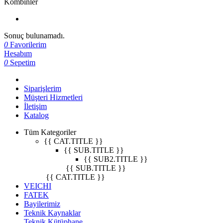
Kombinler
Sonuç bulunamadı.
0
Favorilerim
Hesabım
0
Sepetim
Siparişlerim
Müşteri Hizmetleri
İletişim
Katalog
Tüm Kategoriler
{{ CAT.TITLE }}
{{ SUB.TITLE }}
{{ SUB2.TITLE }}
{{ SUB.TITLE }}
{{ CAT.TITLE }}
VEICHI
FATEK
Bayilerimiz
Teknik Kaynaklar
Teknik Kütüphane