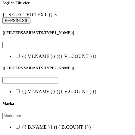
Seçilen Filtreler
{{ SELECTED.TEXT }} ×
HEPSİNİ SİL
{{ FILTERS.VARIANTS.TYPE1_NAME }}
{{ V1.NAME }}
({{ V1.COUNT }})
{{ FILTERS.VARIANTS.TYPE2_NAME }}
{{ V2.NAME }}
({{ V2.COUNT }})
Marka
{{ B.NAME }}
({{ B.COUNT }})