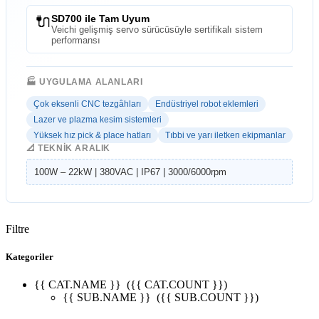
🔌
SD700 ile Tam Uyum
Veichi gelişmiş servo sürücüsüyle sertifikalı sistem
performansı
🏭 UYGULAMA ALANLARI
Çok eksenli CNC tezgâhları
Endüstriyel robot eklemleri
Lazer ve plazma kesim sistemleri
Yüksek hız pick & place hatları
Tıbbi ve yarı iletken ekipmanlar
📐 TEKNIK ARALIK
100W – 22kW | 380VAC | IP67 | 3000/6000rpm
Filtre
Kategoriler
{{ CAT.NAME }}
({{ CAT.COUNT }})
{{ SUB.NAME }}
({{ SUB.COUNT }})