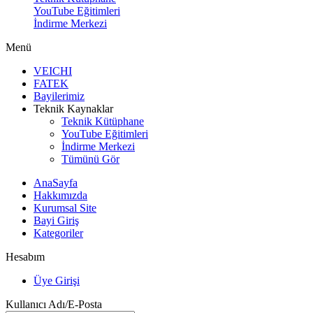
YouTube Eğitimleri
İndirme Merkezi
Menü
VEICHI
FATEK
Bayilerimiz
Teknik Kaynaklar
Teknik Kütüphane
YouTube Eğitimleri
İndirme Merkezi
Tümünü Gör
AnaSayfa
Hakkımızda
Kurumsal Site
Bayi Giriş
Kategoriler
Hesabım
Üye Girişi
Kullanıcı Adı/E-Posta