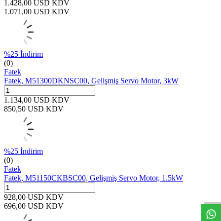
1.428,00
USD
KDV
1.071,00
USD
KDV
%
25
İndirim
(0)
Fatek
Fatek, M51300DKNSC00, Gelişmiş Servo Motor, 3kW
1.134,00
USD
KDV
850,50
USD
KDV
%
25
İndirim
(0)
Fatek
W
h
t
s
a
p
p
D
e
s
t
e
H
a
t
t
Fatek, M51150CKBSC00, Gelişmiş Servo Motor, 1.5kW
928,00
USD
KDV
696,00
USD
KDV