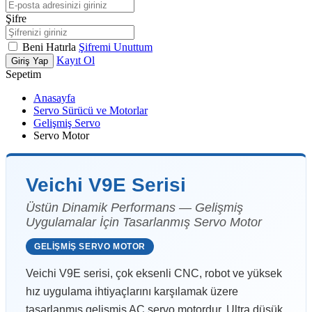
Şifre
Beni Hatırla
Şifremi Unuttum
Kayıt Ol
Giriş Yap
Sepetim
Anasayfa
Servo Sürücü ve Motorlar
Gelişmiş Servo
Servo Motor
Veichi V9E Serisi
Üstün Dinamik Performans — Gelişmiş
Uygulamalar İçin Tasarlanmış Servo Motor
GELIŞMIŞ SERVO MOTOR
Veichi V9E serisi, çok eksenli CNC, robot ve yüksek
hız uygulama ihtiyaçlarını karşılamak üzere
tasarlanmış gelişmiş AC servo motordur. Ultra düşük