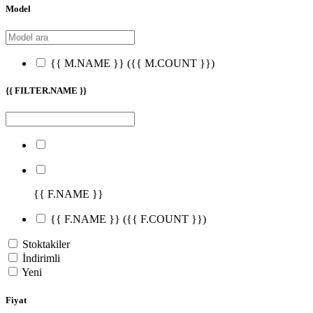
Model
{{ M.NAME }}
({{ M.COUNT }})
{{ FILTER.NAME }}
{{ F.NAME }}
{{ F.NAME }}
({{ F.COUNT }})
Stoktakiler
İndirimli
Yeni
Fiyat