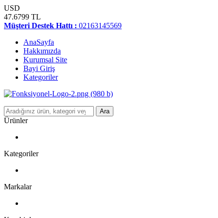
USD
47.6799 TL
Müşteri Destek Hattı :
02163145569
AnaSayfa
Hakkımızda
Kurumsal Site
Bayi Giriş
Kategoriler
Ara
Ürünler
Kategoriler
Markalar