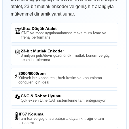
atalet, 23-bit mutlak enkoder ve geniş hız aralığıyla
mükemmel dinamik yanıt sunar.
Ultra Düşük Atalet
🏆
CNC ve robot uygulamalarında maksimum ivme ve
frenaj performansı
🎯
23-bit Mutlak Enkoder
8 milyon puls/devir çözünürlük; mutlak konum ve güç
kesintisi toleransı
3000/6000rpm
⚡
Yüksek hız kapasitesi; hızlı kesim ve konumlama
döngüleri için ideal
🔄
CNC & Robot Uyumu
Çok eksen EtherCAT sistemlerine tam entegrasyon
IP67 Koruma
🌡️
Tam toz ve geçici su batışına dayanıklı; ağır ortam
kullanımı