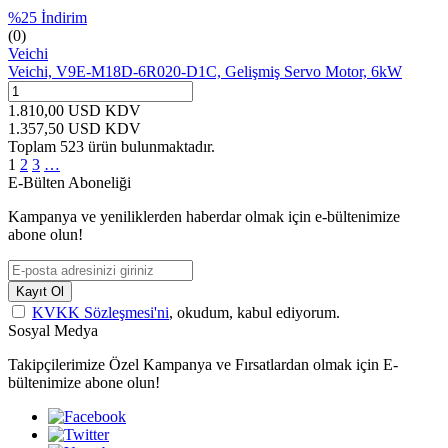
%
25
İndirim
(0)
Veichi
Veichi, V9E-M18D-6R020-D1C, Gelişmiş Servo Motor, 6kW
1.810,00
USD
KDV
1.357,50
USD
KDV
Toplam
523
ürün bulunmaktadır.
1
2
3
…
E-Bülten Aboneliği
Kampanya ve yeniliklerden haberdar olmak için e-bültenimize
abone olun!
Kayıt Ol
KVKK Sözleşmesi'ni
, okudum, kabul ediyorum.
Sosyal Medya
Takipçilerimize Özel Kampanya ve Fırsatlardan olmak için E-
bültenimize abone olun!