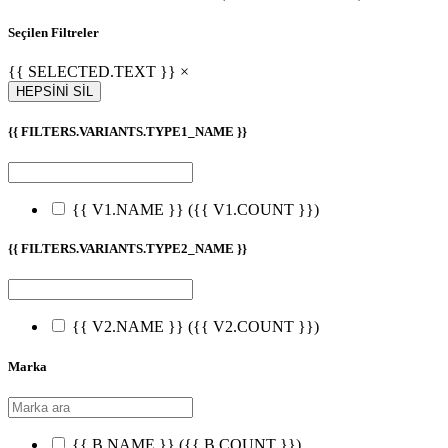
Seçilen Filtreler
{{ SELECTED.TEXT }} ×
HEPSİNİ SİL
{{ FILTERS.VARIANTS.TYPE1_NAME }}
{{ V1.NAME }}
({{ V1.COUNT }})
{{ FILTERS.VARIANTS.TYPE2_NAME }}
{{ V2.NAME }}
({{ V2.COUNT }})
Marka
{{ B.NAME }}
({{ B.COUNT }})