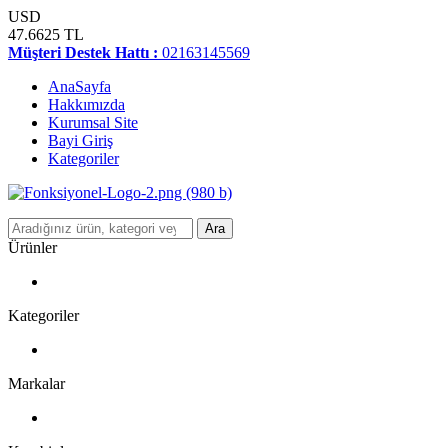
USD
47.6625 TL
Müşteri Destek Hattı :
02163145569
AnaSayfa
Hakkımızda
Kurumsal Site
Bayi Giriş
Kategoriler
Ara
Ürünler
Kategoriler
Markalar