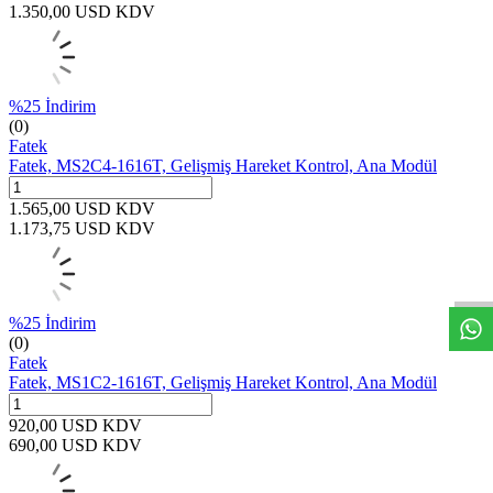
1.350,00
USD
KDV
%
25
İndirim
(0)
Fatek
Fatek, MS2C4-1616T, Gelişmiş Hareket Kontrol, Ana Modül
1.565,00
USD
KDV
1.173,75
USD
KDV
W
h
t
s
a
p
p
D
e
s
t
e
H
a
t
t
%
25
İndirim
(0)
Fatek
Fatek, MS1C2-1616T, Gelişmiş Hareket Kontrol, Ana Modül
920,00
USD
KDV
690,00
USD
KDV