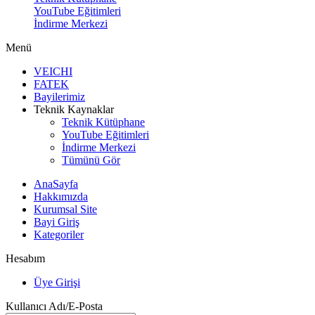
YouTube Eğitimleri
İndirme Merkezi
Menü
VEICHI
FATEK
Bayilerimiz
Teknik Kaynaklar
Teknik Kütüphane
YouTube Eğitimleri
İndirme Merkezi
Tümünü Gör
AnaSayfa
Hakkımızda
Kurumsal Site
Bayi Giriş
Kategoriler
Hesabım
Üye Girişi
Kullanıcı Adı/E-Posta