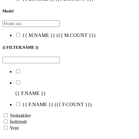
Model
{{ M.NAME }}
({{ M.COUNT }})
{{ FILTER.NAME }}
{{ F.NAME }}
{{ F.NAME }}
({{ F.COUNT }})
Stoktakiler
İndirimli
Yeni