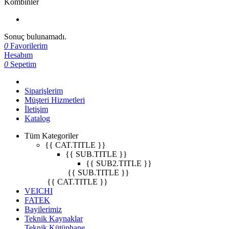
Kombinler
Sonuç bulunamadı.
0
Favorilerim
Hesabım
0
Sepetim
Siparişlerim
Müşteri Hizmetleri
İletişim
Katalog
Tüm Kategoriler
{{ CAT.TITLE }}
{{ SUB.TITLE }}
{{ SUB2.TITLE }}
{{ SUB.TITLE }}
{{ CAT.TITLE }}
VEICHI
FATEK
Bayilerimiz
Teknik Kaynaklar
Teknik Kütüphane