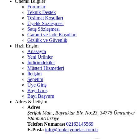
Önemli Bilgiler
Forumlar
Teknik Destek
Teslimat Koşulları
Üyelik Sözleşmesi
Satış Sözleşmesi
Garanti ve İade Koşulları
Gizlilik ve Güvenlik
Hızlı Erişim
Anasayfa
Yeni Ürünler
İndirimdekiler
Müşteri Hizmetleri
İletişim
Sepetim
Üye Giriş
Bayi Giriş
Bayi Başvuru
Adres & İletişim
Adres
Şerifali Mah., Bayraktar Blv. No:23, 34775 Ümraniye/
İstanbul/Türkiye
Telefon Numarası
02163145569
E-Posta
info@fonksiyonelas.com.tr