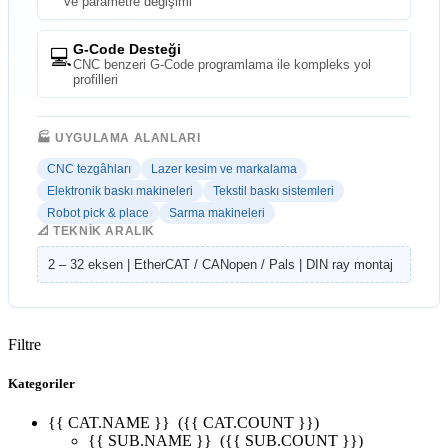
ve parametre değişimi
G-Code Desteği
💻
CNC benzeri G-Code programlama ile kompleks yol
profilleri
🏭 UYGULAMA ALANLARI
CNC tezgâhları
Lazer kesim ve markalama
Elektronik baskı makineleri
Tekstil baskı sistemleri
Robot pick & place
Sarma makineleri
📐 TEKNIK ARALIK
2 – 32 eksen | EtherCAT / CANopen / Pals | DIN ray montaj
Filtre
Kategoriler
{{ CAT.NAME }}
({{ CAT.COUNT }})
{{ SUB.NAME }}
({{ SUB.COUNT }})