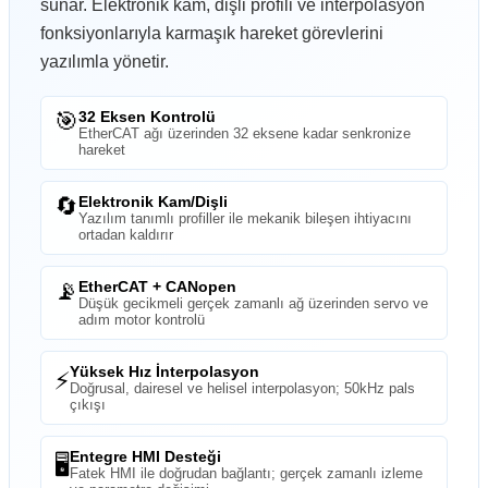
sunar. Elektronik kam, dişli profili ve interpolasyon
fonksiyonlarıyla karmaşık hareket görevlerini
yazılımla yönetir.
🎯
32 Eksen Kontrolü
EtherCAT ağı üzerinden 32 eksene kadar senkronize
hareket
🔄
Elektronik Kam/Dişli
Yazılım tanımlı profiller ile mekanik bileşen ihtiyacını
ortadan kaldırır
📡
EtherCAT + CANopen
Düşük gecikmeli gerçek zamanlı ağ üzerinden servo ve
adım motor kontrolü
Yüksek Hız İnterpolasyon
⚡
Doğrusal, dairesel ve helisel interpolasyon; 50kHz pals
çıkışı
Entegre HMI Desteği
🖥️
Fatek HMI ile doğrudan bağlantı; gerçek zamanlı izleme